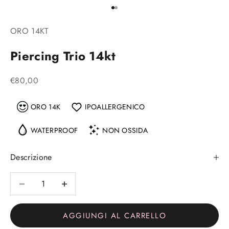
Vai all'articolo 1
Vai all'articolo 2
ORO 14KT
Piercing Trio 14kt
Prezzo scontato
€80,00
ORO 14K
IPOALLERGENICO
WATERPROOF
NON OSSIDA
Descrizione
Diminuisci quantità
Diminuisci quantità
AGGIUNGI AL CARRELLO