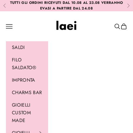
Vai al contenuto
TUTTI GLI ORDINI RICEVUTI DAL 10.08 AL 23.08 VERRANNO
Precedente
Suc
EVASI A PARTIRE DAL 24.08
Laei
Menù
Cerca
Carrel
SALDI
FILO
SALDATO®
IMPRONTA
CHARMS BAR
GIOIELLI
CUSTOM
MADE
GIOIELLI