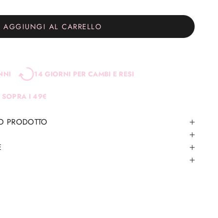
AGGIUNGI AL CARRELLO
NNI
14 GIORNI PER CAMBI E RESI
 SOPRA I 49€
TO PRODOTTO
E