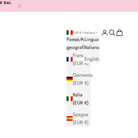
RE DAL
Successivo
Login
Cerca
Carrello
EUR €
Italiano
Paese/Area
Lingua
geografica
Italiano
Francia
English
(EUR €)
Germania
(EUR €)
Italia
(EUR €)
Spagna
(EUR €)