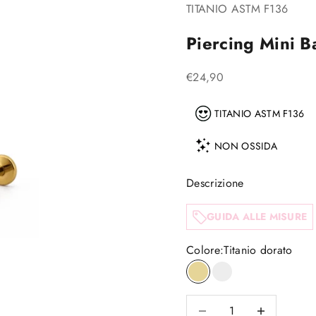
TITANIO ASTM F136
Piercing Mini B
Prezzo scontato
€24,90
TITANIO ASTM F136
NON OSSIDA
Descrizione
GUIDA ALLE MISURE
Colore:
Titanio dorato
Titanio dorato
Titanio
Diminuisci quantità
Diminuisci quan