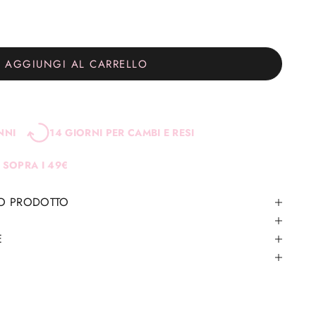
tità
AGGIUNGI AL CARRELLO
NNI
14 GIORNI PER CAMBI E RESI
 SOPRA I 49€
TO PRODOTTO
E