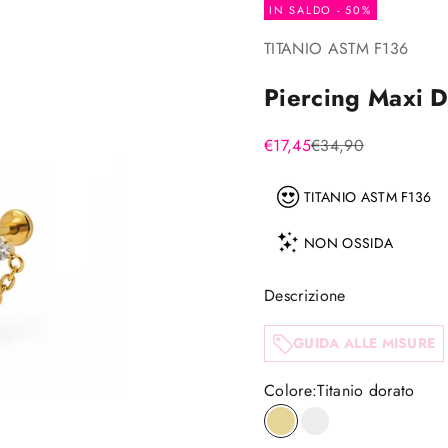
IN SALDO - 50%
TITANIO ASTM F136
Piercing Maxi D
Prezzo scontato
Prezzo
€17,45
€34,90
TITANIO ASTM F136
NON OSSIDA
Descrizione
GUIDA ALLE MISURE
Colore:
Titanio dorato
Titanio dorato
Titanio