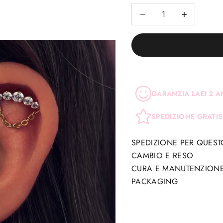
Diminuisci quantità
Diminuisci quan
GARANZIA LAEI 2 A
SPEDIZIONE GRATIS
SPEDIZIONE PER QUES
CAMBIO E RESO
CURA E MANUTENZION
PACKAGING