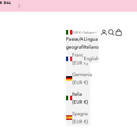
RE DAL
Successivo
Login
Cerca
Carrello
EUR €
Italiano
Paese/Area
Lingua
geografica
Italiano
Francia
English
(EUR €)
Germania
(EUR €)
Italia
(EUR €)
Spagna
(EUR €)