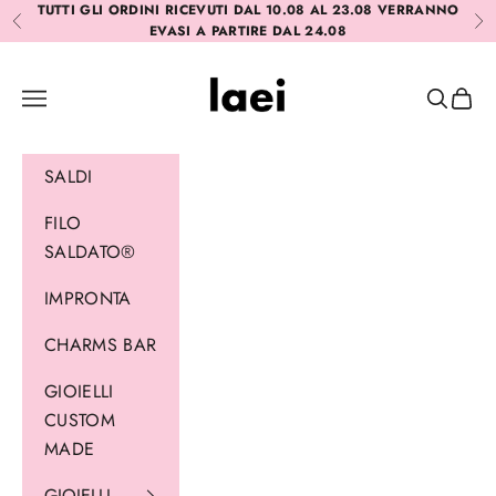
Vai al contenuto
TUTTI GLI ORDINI RICEVUTI DAL 10.08 AL 23.08 VERRANNO
Precedente
Suc
EVASI A PARTIRE DAL 24.08
Laei
Menù
Cerca
Carrel
SALDI
FILO
SALDATO®
IMPRONTA
CHARMS BAR
GIOIELLI
CUSTOM
MADE
GIOIELLI