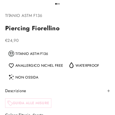
Vai all'articolo 1
Vai all'articolo 2
Vai all'articolo 3
TITANIO ASTM F136
Piercing Fiorellino
Prezzo scontato
€24,90
TITANIO ASTM F136
ANALLERGICO NICHEL FREE
WATERPROOF
NON OSSIDA
Descrizione
GUIDA ALLE MISURE