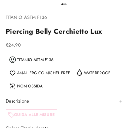
Vai all'articolo 1
Vai all'articolo 2
Vai all'articolo 3
TITANIO ASTM F136
Piercing Belly Cerchietto Lux
Prezzo scontato
€24,90
TITANIO ASTM F136
ANALLERGICO NICHEL FREE
WATERPROOF
NON OSSIDA
Descrizione
GUIDA ALLE MISURE