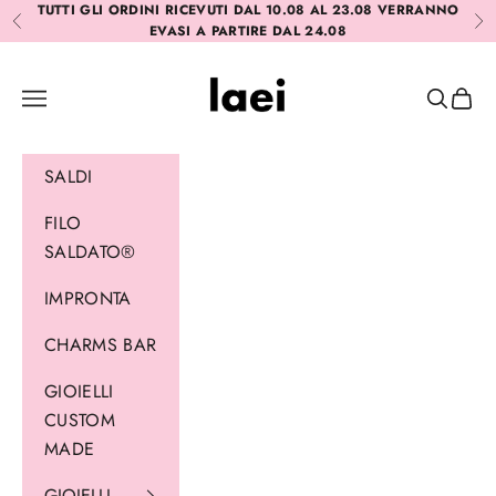
Vai al contenuto
TUTTI GLI ORDINI RICEVUTI DAL 10.08 AL 23.08 VERRANNO
Precedente
Suc
EVASI A PARTIRE DAL 24.08
Laei
Menù
Cerca
Carrel
SALDI
FILO
SALDATO®
IMPRONTA
CHARMS BAR
GIOIELLI
CUSTOM
MADE
GIOIELLI