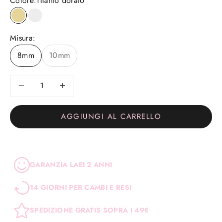
Colore:
Titanio dorato
Titanio dorato
Titanio
Misura:
8mm
10mm
Diminuisci quantità
Diminuisci quantità
AGGIUNGI AL CARRELLO
GARANZIA LAEI 2 ANNI
14 GIORNI PER CAMBI E RESI
SPEDIZIONE GRATIS SOPRA I 49€