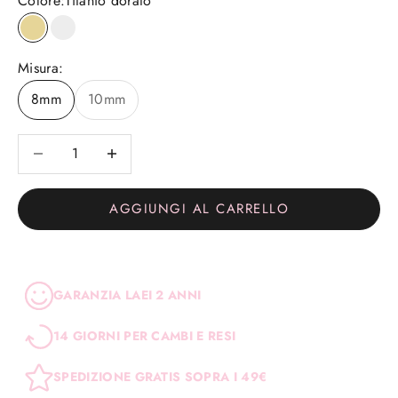
Colore:
Titanio dorato
Titanio dorato
Titanio
Misura:
8mm
10mm
Diminuisci quantità
Diminuisci quantità
AGGIUNGI AL CARRELLO
GARANZIA LAEI 2 ANNI
14 GIORNI PER CAMBI E RESI
SPEDIZIONE GRATIS SOPRA I 49€