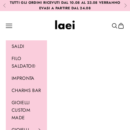
Vai al contenuto
TUTTI GLI ORDINI RICEVUTI DAL 10.08 AL 23.08 VERRANNO
Precedente
Suc
EVASI A PARTIRE DAL 24.08
Laei
Menù
Cerca
Carrel
SALDI
FILO
SALDATO®
IMPRONTA
CHARMS BAR
GIOIELLI
CUSTOM
MADE
GIOIELLI