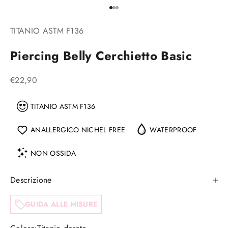
Vai all'articolo 1
Vai all'articolo 2
Vai all'articolo 3
TITANIO ASTM F136
Piercing Belly Cerchietto Basic
Prezzo scontato
€22,90
TITANIO ASTM F136
ANALLERGICO NICHEL FREE
WATERPROOF
NON OSSIDA
Descrizione
GUIDA ALLE MISURE