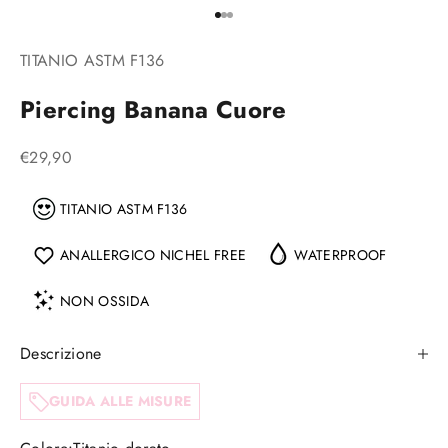
Vai all'articolo 1
Vai all'articolo 2
Vai all'articolo 3
TITANIO ASTM F136
Piercing Banana Cuore
Prezzo scontato
€29,90
TITANIO ASTM F136
ANALLERGICO NICHEL FREE
WATERPROOF
NON OSSIDA
Descrizione
GUIDA ALLE MISURE