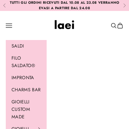
Vai al contenuto
TUTTI GLI ORDINI RICEVUTI DAL 10.08 AL 23.08 VERRANNO
Precedente
Suc
EVASI A PARTIRE DAL 24.08
Laei
Menù
Cerca
Carrel
SALDI
FILO
SALDATO®
IMPRONTA
CHARMS BAR
GIOIELLI
CUSTOM
MADE
GIOIELLI