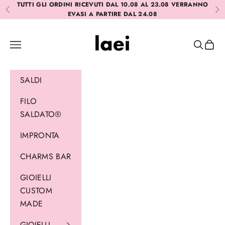
Vai al contenuto
TUTTI GLI ORDINI RICEVUTI DAL 10.08 AL 23.08 VERRANNO
Precedente
Suc
EVASI A PARTIRE DAL 24.08
Laei
Menù
Cerca
Carrel
SALDI
FILO
SALDATO®
IMPRONTA
CHARMS BAR
GIOIELLI
CUSTOM
MADE
GIOIELLI