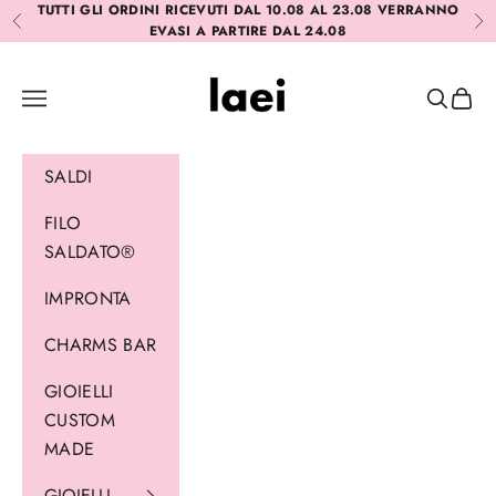
Vai al contenuto
TUTTI GLI ORDINI RICEVUTI DAL 10.08 AL 23.08 VERRANNO
Precedente
Suc
EVASI A PARTIRE DAL 24.08
Laei
Menù
Cerca
Carrel
SALDI
FILO
SALDATO®
IMPRONTA
CHARMS BAR
GIOIELLI
CUSTOM
MADE
GIOIELLI