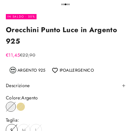
Vai all'articolo 1
Vai all'articolo 2
Vai all'articolo 3
Vai all'articolo 4
Vai all'articolo 5
IN SALDO - 50%
Orecchini Punto Luce in Argento
925
Prezzo scontato
Prezzo
€11,45
€22,90
ARGENTO 925
IPOALLERGENICO
Descrizione
Colore:
Argento
Argento
Placcato oro
Taglia:
S
M
L