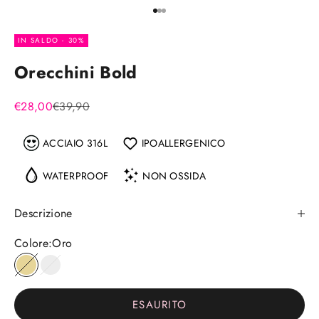
Vai all'articolo 1
Vai all'articolo 2
Vai all'articolo 3
IN SALDO - 30%
Orecchini Bold
Prezzo scontato
Prezzo
€28,00
€39,90
ACCIAIO 316L
IPOALLERGENICO
WATERPROOF
NON OSSIDA
Descrizione
Colore:
Oro
Oro
Argento
ESAURITO