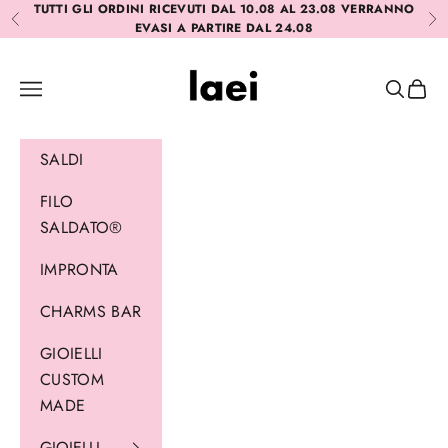
Vai al contenuto
TUTTI GLI ORDINI RICEVUTI DAL 10.08 AL 23.08 VERRANNO
Precedente
Suc
EVASI A PARTIRE DAL 24.08
Laei
Menù
Cerca
Carrel
SALDI
FILO
SALDATO®
IMPRONTA
CHARMS BAR
GIOIELLI
CUSTOM
MADE
GIOIELLI