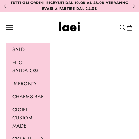
Vai al contenuto
TUTTI GLI ORDINI RICEVUTI DAL 10.08 AL 23.08 VERRANNO
Precedente
Suc
EVASI A PARTIRE DAL 24.08
Laei
Menù
Cerca
Carrel
SALDI
FILO
SALDATO®
IMPRONTA
CHARMS BAR
GIOIELLI
CUSTOM
MADE
GIOIELLI