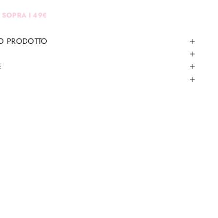
 SOPRA I 49€
TO PRODOTTO
E