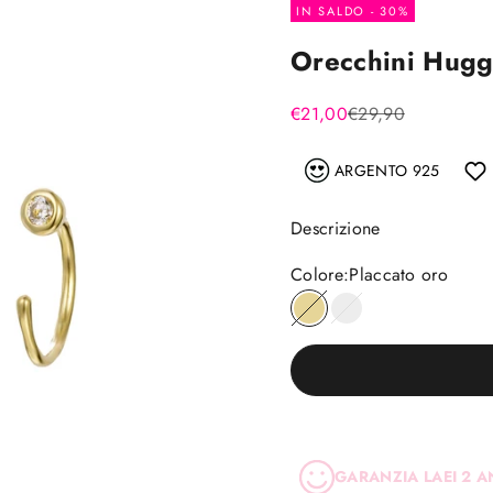
IN SALDO - 30%
Orecchini Hugg
Prezzo scontato
Prezzo
€21,00
€29,90
ARGENTO 925
Descrizione
Colore:
Placcato oro
Placcato oro
Argento
GARANZIA LAEI 2 A