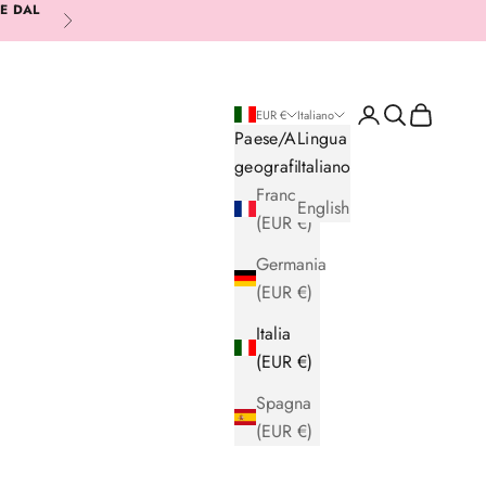
RE DAL
Successivo
Login
Cerca
Carrello
EUR €
Italiano
Paese/Area
Lingua
geografica
Italiano
Francia
English
(EUR €)
Germania
(EUR €)
Italia
(EUR €)
Spagna
(EUR €)