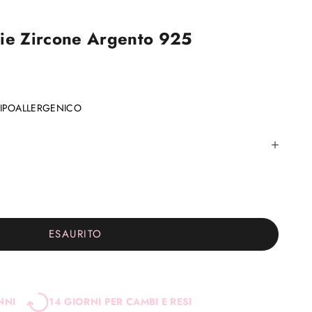
ie Zircone Argento 925
IPOALLERGENICO
ESAURITO
NNI
14 GIORNI PER CAMBI E RESI