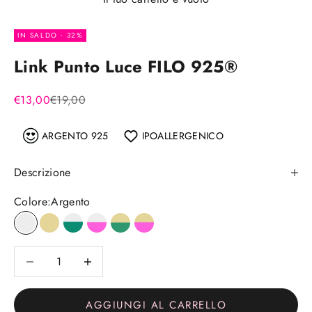
IN SALDO - 32%
Link Punto Luce FILO 925®
Prezzo scontato
Prezzo
€13,00
€19,00
ARGENTO 925
IPOALLERGENICO
Descrizione
Colore:
Argento
Argento
Placcato oro
Argento Smeraldo
Argento Fucsia
Oro Smeraldo
Oro Fucsia
Diminuisci quantità
Diminuisci quantità
AGGIUNGI AL CARRELLO