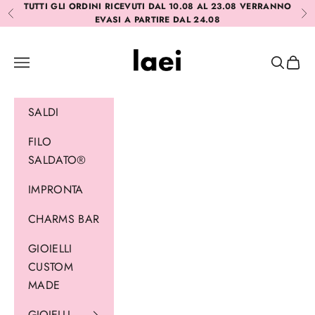
Vai al contenuto
TUTTI GLI ORDINI RICEVUTI DAL 10.08 AL 23.08 VERRANNO
Precedente
Suc
EVASI A PARTIRE DAL 24.08
Laei
Menù
Cerca
Carrel
SALDI
FILO
SALDATO®
IMPRONTA
CHARMS BAR
GIOIELLI
CUSTOM
MADE
GIOIELLI