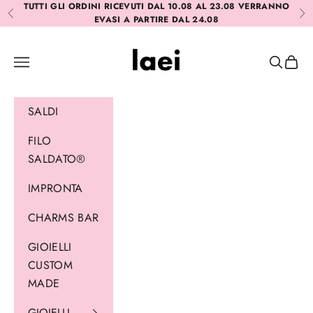
Vai al contenuto
TUTTI GLI ORDINI RICEVUTI DAL 10.08 AL 23.08 VERRANNO
Precedente
Suc
EVASI A PARTIRE DAL 24.08
Laei
Menù
Cerca
Carrel
SALDI
FILO
SALDATO®
IMPRONTA
CHARMS BAR
GIOIELLI
CUSTOM
MADE
GIOIELLI