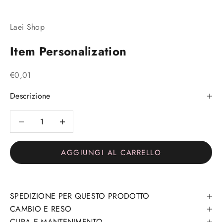
Laei Shop
Item Personalization
Prezzo scontato
€0,01
Descrizione
Diminuisci quantità
Diminuisci quantità
AGGIUNGI AL CARRELLO
SPEDIZIONE PER QUESTO PRODOTTO
CAMBIO E RESO
CURA E MANTENIMENTO