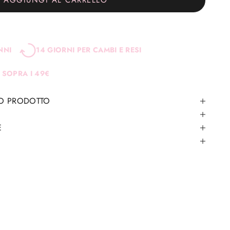
AGGIUNGI AL CARRELLO
NNI
14 GIORNI PER CAMBI E RESI
 SOPRA I 49€
TO PRODOTTO
E