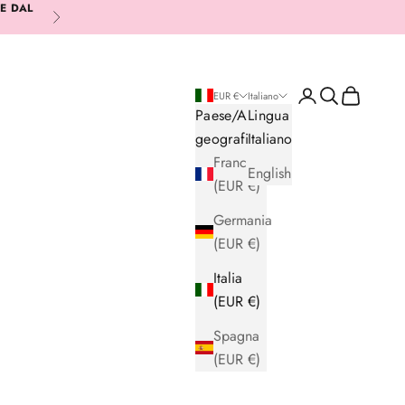
RE DAL
Successivo
Login
Cerca
Carrello
EUR €
Italiano
Paese/Area
Lingua
geografica
Italiano
Francia
English
(EUR €)
Germania
(EUR €)
Italia
(EUR €)
Spagna
(EUR €)