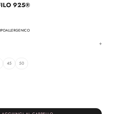
FILO 925®️
IPOALLERGENICO
:
45
50
tità