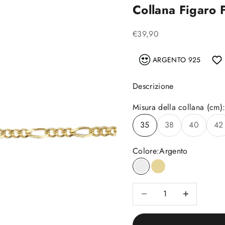
Collana Figaro 
Prezzo scontato
€39,90
ARGENTO 925
Descrizione
Misura della collana (cm)
35
38
40
42
Colore:
Argento
Argento
Placcato oro
Diminuisci quantità
Diminuisci quan