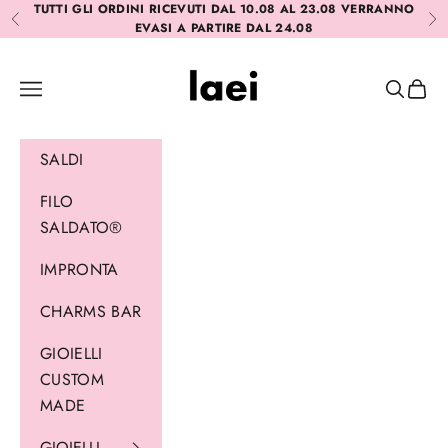
Vai al contenuto
TUTTI GLI ORDINI RICEVUTI DAL 10.08 AL 23.08 VERRANNO
Precedente
Suc
EVASI A PARTIRE DAL 24.08
Laei
Menù
Cerca
Carrel
SALDI
FILO
SALDATO®
IMPRONTA
CHARMS BAR
GIOIELLI
CUSTOM
MADE
GIOIELLI