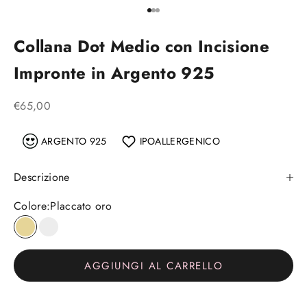
Vai all'articolo 1
Vai all'articolo 2
Vai all'articolo 3
Collana Dot Medio con Incisione
Impronte in Argento 925
Prezzo scontato
€65,00
ARGENTO 925
IPOALLERGENICO
Descrizione
Colore:
Placcato oro
Placcato oro
Argento
AGGIUNGI AL CARRELLO