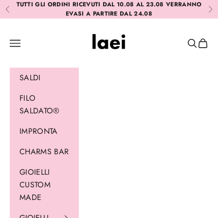
Vai al contenuto
TUTTI GLI ORDINI RICEVUTI DAL 10.08 AL 23.08 VERRANNO
Precedente
Suc
EVASI A PARTIRE DAL 24.08
Laei
Menù
Cerca
Carrel
SALDI
FILO
SALDATO®
IMPRONTA
CHARMS BAR
GIOIELLI
CUSTOM
MADE
GIOIELLI