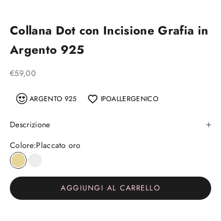
Collana Dot con Incisione Grafia in
Argento 925
Prezzo scontato
€59,00
ARGENTO 925
IPOALLERGENICO
Descrizione
Colore:
Placcato oro
Placcato oro
Argento
AGGIUNGI AL CARRELLO