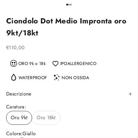
Vai all'articolo 1
Vai all'articolo 2
Vai all'articolo 3
Ciondolo Dot Medio Impronta oro
9kt/18kt
Prezzo scontato
€110,00
ORO 9k o 18k
IPOALLERGENICO
WATERPROOF
NON OSSIDA
Descrizione
Caratura:
Oro 9kt
Oro 18kt
Colore:
Giallo