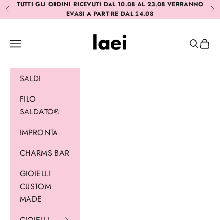
Vai al contenuto
TUTTI GLI ORDINI RICEVUTI DAL 10.08 AL 23.08 VERRANNO
Precedente
Suc
EVASI A PARTIRE DAL 24.08
Laei
Menù
Cerca
Carrel
SALDI
FILO
SALDATO®
IMPRONTA
CHARMS BAR
GIOIELLI
CUSTOM
MADE
GIOIELLI