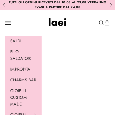
Vai al contenuto
TUTTI GLI ORDINI RICEVUTI DAL 10.08 AL 23.08 VERRANNO
Precedente
Suc
EVASI A PARTIRE DAL 24.08
Laei
Menù
Cerca
Carrel
SALDI
FILO
SALDATO®
IMPRONTA
CHARMS BAR
GIOIELLI
CUSTOM
MADE
GIOIELLI