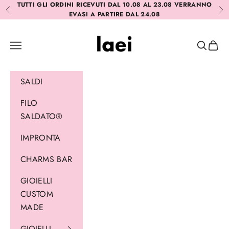
Vai al contenuto
TUTTI GLI ORDINI RICEVUTI DAL 10.08 AL 23.08 VERRANNO
Precedente
Suc
EVASI A PARTIRE DAL 24.08
Laei
Menù
Cerca
Carrel
SALDI
FILO
SALDATO®
IMPRONTA
CHARMS BAR
GIOIELLI
CUSTOM
MADE
GIOIELLI