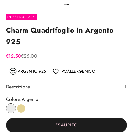
Vai all'articolo 1
Vai all'articolo 2
Vai all'articolo 3
IN SALDO - 50%
Charm Quadrifoglio in Argento
925
Prezzo scontato
Prezzo
€12,50
€25,00
ARGENTO 925
IPOALLERGENICO
Descrizione
Colore:
Argento
Argento
Placcato oro
ESAURITO