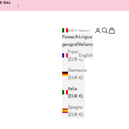
RE DAL
Successivo
Login
Cerca
Carrello
EUR €
Italiano
Paese/Area
Lingua
geografica
Italiano
Francia
English
(EUR €)
Germania
(EUR €)
Italia
(EUR €)
Spagna
(EUR €)