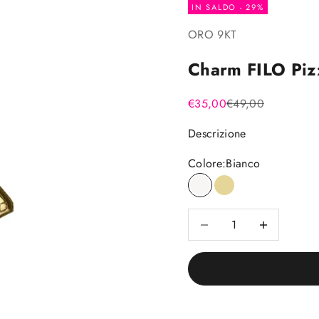
IN SALDO - 29%
ORO 9KT
Charm FILO Piz
Prezzo scontato
Prezzo
€35,00
€49,00
Descrizione
Colore:
Bianco
Bianco
Giallo
Diminuisci quantità
Diminuisci quan