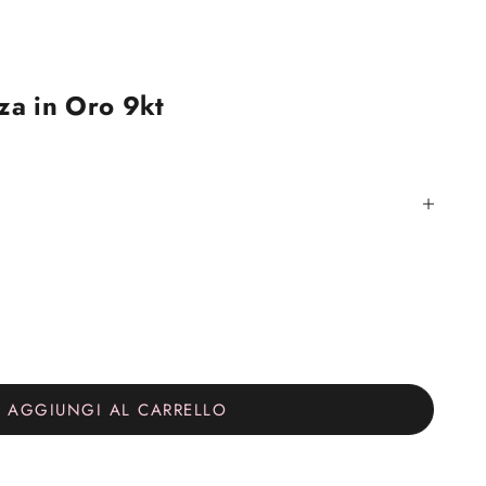
za in Oro 9kt
tità
AGGIUNGI AL CARRELLO