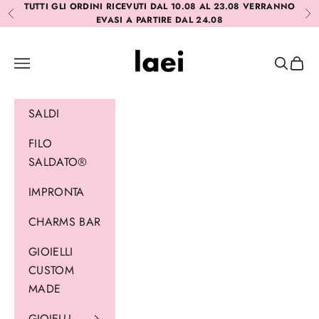
Vai al contenuto
TUTTI GLI ORDINI RICEVUTI DAL 10.08 AL 23.08 VERRANNO
Precedente
Suc
EVASI A PARTIRE DAL 24.08
Laei
Menù
Cerca
Carrel
SALDI
FILO
SALDATO®
IMPRONTA
CHARMS BAR
GIOIELLI
CUSTOM
MADE
GIOIELLI