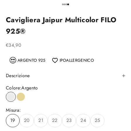
Vai all'articolo 1
Vai all'articolo 2
Vai all'articolo 3
Vai all'articolo 4
Cavigliera Jaipur Multicolor FILO
925®
Prezzo scontato
€34,90
ARGENTO 925
IPOALLERGENICO
Descrizione
Colore:
Argento
Argento
Placcato oro
Misura:
19
20
21
22
23
24
25