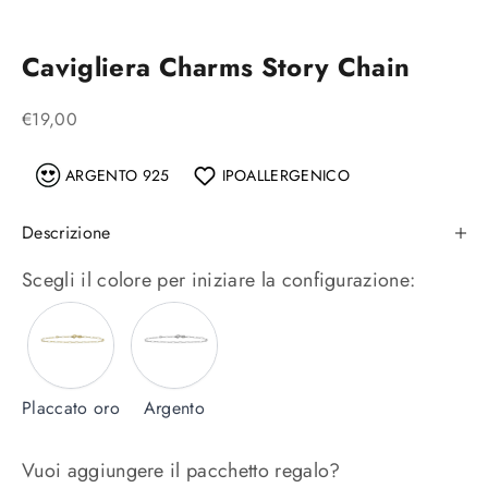
Cavigliera Charms Story Chain
Prezzo scontato
€19,00
ARGENTO 925
IPOALLERGENICO
Descrizione
Scegli il colore per iniziare la configurazione:
Placcato
Argento
oro
Placcato oro
Argento
Vuoi aggiungere il pacchetto regalo?