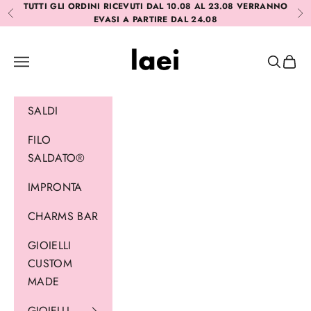
Vai al contenuto
TUTTI GLI ORDINI RICEVUTI DAL 10.08 AL 23.08 VERRANNO
Precedente
Suc
EVASI A PARTIRE DAL 24.08
Laei
Menù
Cerca
Carrel
SALDI
FILO
SALDATO®
IMPRONTA
CHARMS BAR
GIOIELLI
CUSTOM
MADE
GIOIELLI