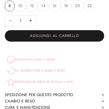
8
10
12
14
16
18
20
22
Diminuisci quantità
Diminuisci quantità
AGGIUNGI AL CARRELLO
GARANZIA LAEI 2 ANNI
14 GIORNI PER CAMBI E RESI
SPEDIZIONE GRATIS SOPRA I 49€
SPEDIZIONE PER QUESTO PRODOTTO
CAMBIO E RESO
CURA E MANUTENZIONE