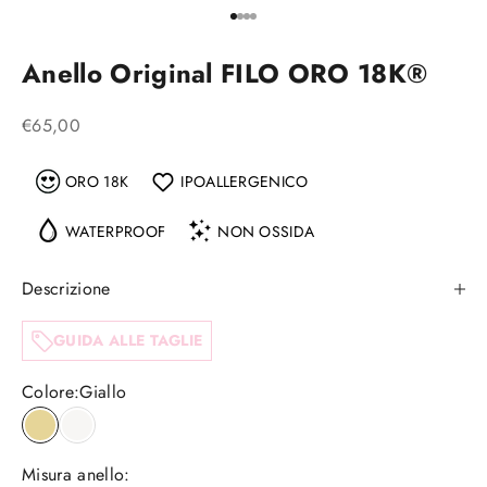
Vai all'articolo 1
Vai all'articolo 2
Vai all'articolo 3
Vai all'articolo 4
Anello Original FILO ORO 18K®
Prezzo scontato
€65,00
ORO 18K
IPOALLERGENICO
WATERPROOF
NON OSSIDA
Descrizione
GUIDA ALLE TAGLIE
Colore:
Giallo
Giallo
Bianco
Misura anello: