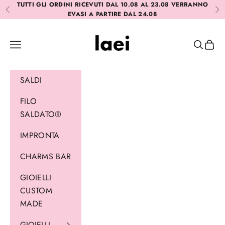
Vai al contenuto
TUTTI GLI ORDINI RICEVUTI DAL 10.08 AL 23.08 VERRANNO
Precedente
Suc
EVASI A PARTIRE DAL 24.08
Laei
Menù
Cerca
Carrel
SALDI
FILO
SALDATO®
IMPRONTA
CHARMS BAR
GIOIELLI
CUSTOM
MADE
GIOIELLI