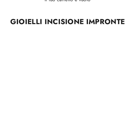
GIOIELLI INCISIONE IMPRONTE
ARGENTO 925
ARGENTO 925
Collana Dot con Incisione
Collana Cuore con Incisione
Impronte in Argento 925
Impronte in Argento 925