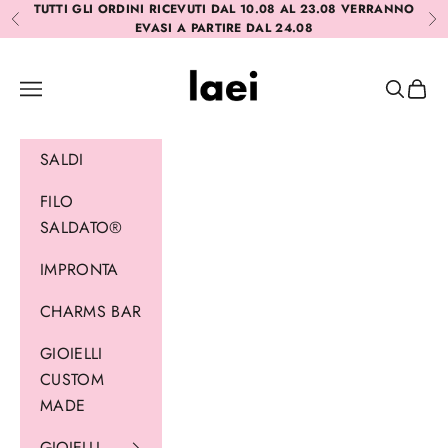
Vai al contenuto
TUTTI GLI ORDINI RICEVUTI DAL 10.08 AL 23.08 VERRANNO
Precedente
Suc
EVASI A PARTIRE DAL 24.08
Laei
Menù
Cerca
Carrel
SALDI
FILO
SALDATO®
IMPRONTA
CHARMS BAR
GIOIELLI
CUSTOM
MADE
GIOIELLI