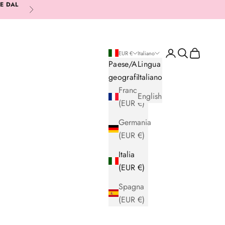
RE DAL
Successivo
Login
Cerca
Carrello
EUR €
Italiano
Paese/Area
Lingua
geografica
Italiano
Francia
English
(EUR €)
Germania
(EUR €)
Italia
(EUR €)
Spagna
(EUR €)