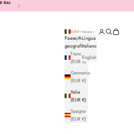
RE DAL
Successivo
Login
Cerca
Carrello
EUR €
Italiano
Paese/Area
Lingua
geografica
Italiano
Francia
English
(EUR €)
Germania
(EUR €)
Italia
(EUR €)
Spagna
(EUR €)