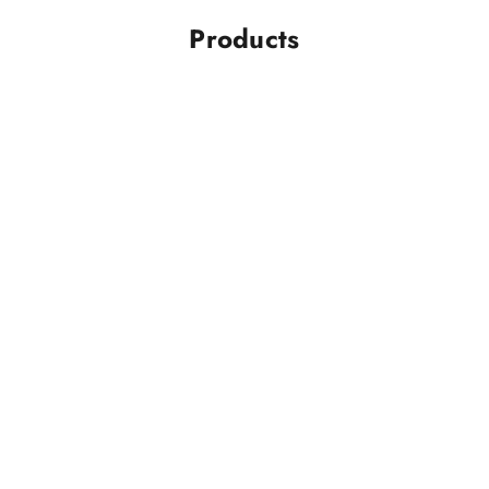
Products
 30%
IN SALDO - 64%